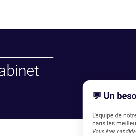
abinet
💬 Un beso
L'équipe de not
dans les meilleu
Vous êtes candida