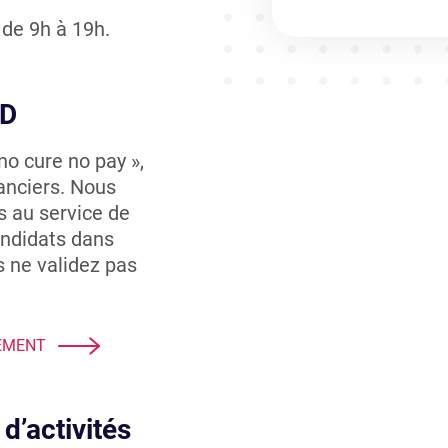
de 9h à 19h.
DD
o cure no pay »,
anciers. Nous
s au service de
andidats dans
s ne validez pas
EMENT
d’activités