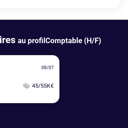
ires
au profilComptable (H/F)
08/07
45/55K€